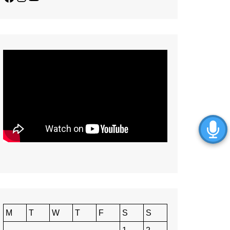
M
T
W
T
F
S
S