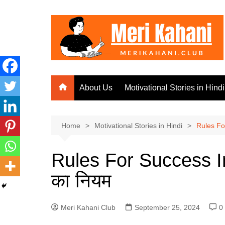
Skip
to
content
About Us
Motivational Stories in Hindi
Home
Motivational Stories in Hindi
Rules For
Rules For Success In 
का नियम
Meri Kahani Club
September 25, 2024
0