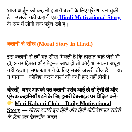
आज
अर्जुन
की
कहानी
हजारों
बच्चों
के
लिए
प्रेरणा
बन
चुकी
है।
उसकी
यही
कहानी
एक
Hindi Motivational Story
के
रूप
में
लोगों
तक
पहुँच
रही
है।
कहानी
से
सीख
(Moral Story In Hindi)
इस
कहानी
से
हमें
यह
सीख
मिलती
है
कि
हालात
चाहे
जैसे
भी
हों
,
अगर
हिम्मत
और
मेहनत
साथ
हो
तो
कोई
भी
सपना
अधूरा
नहीं
रहता।
सफलता
पाने
के
लिए
सबसे
जरूरी
चीज
है
—
हार
न
मानना।
कोशिश
करने
वालों
की
कभी
हार
नहीं
होती।
दोस्तों
,
अगर
आपको
यह
कहानी
पसंद
आई
हो
तो
ऐसी
ही
और
प्रेरक
कहानियाँ
पढ़ने
के
लिए
हमारी
वेबसाइट
पर
विज़िट
करें
:
Meri Kahani Club – Daily Motivational
Story
—
मोरल
स्टोरी
इन
हिंदी
और
हिंदी
मोटिवेशनल
स्टोरी
के
लिए
एक
बेहतरीन
जगह
!