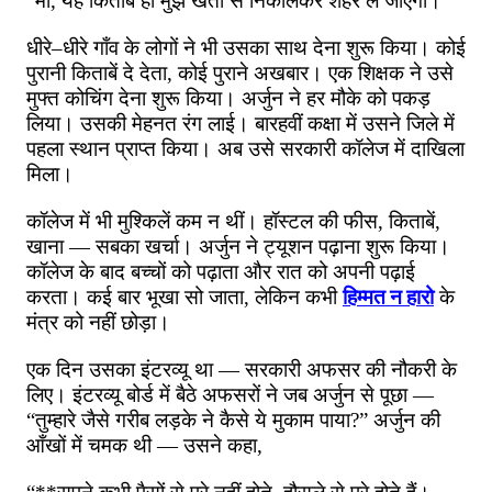
“
माँ
,
यह
किताब
ही
मुझे
खेतों
से
निकालकर
शहर
ले
जाएगी।
”
धीरे
–
धीरे
गाँव
के
लोगों
ने
भी
उसका
साथ
देना
शुरू
किया।
कोई
पुरानी
किताबें
दे
देता
,
कोई
पुराने
अखबार।
एक
शिक्षक
ने
उसे
मुफ्त
कोचिंग
देना
शुरू
किया।
अर्जुन
ने
हर
मौके
को
पकड़
लिया।
उसकी
मेहनत
रंग
लाई।
बारहवीं
कक्षा
में
उसने
जिले
में
पहला
स्थान
प्राप्त
किया।
अब
उसे
सरकारी
कॉलेज
में
दाखिला
मिला।
कॉलेज
में
भी
मुश्किलें
कम
न
थीं।
हॉस्टल
की
फीस
,
किताबें
,
खाना
—
सबका
खर्चा।
अर्जुन
ने
ट्यूशन
पढ़ाना
शुरू
किया।
कॉलेज
के
बाद
बच्चों
को
पढ़ाता
और
रात
को
अपनी
पढ़ाई
करता।
कई
बार
भूखा
सो
जाता
,
लेकिन
कभी
हिम्मत
न
हारो
के
मंत्र
को
नहीं
छोड़ा।
एक
दिन
उसका
इंटरव्यू
था
—
सरकारी
अफसर
की
नौकरी
के
लिए।
इंटरव्यू
बोर्ड
में
बैठे
अफसरों
ने
जब
अर्जुन
से
पूछा
—
“
तुम्हारे
जैसे
गरीब
लड़के
ने
कैसे
ये
मुकाम
पाया
?”
अर्जुन
की
आँखों
में
चमक
थी
—
उसने
कहा
,