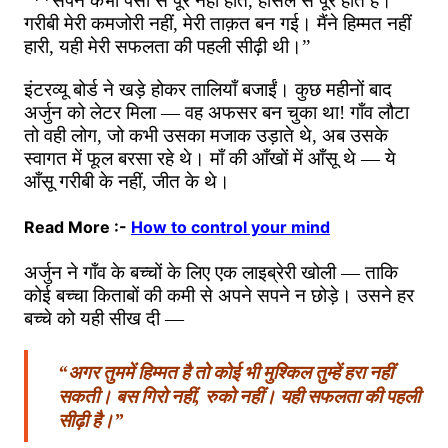
“**
सपने
कभी
पैसों
से
पूरे
नहीं
होते
,
हौसले
से
पूरे
होते
हैं।
गरीबी
मेरी
कमजोरी
नहीं
,
मेरी
ताक़त
बन
गई।
मैंने
हिम्मत
नहीं
हारी
,
यही
मेरी
सफलता
की
पहली
सीढ़ी
थी।
”
इंटरव्यू
बोर्ड
ने
खड़े
होकर
तालियाँ
बजाईं।
कुछ
महीनों
बाद
अर्जुन
को
लेटर
मिला
—
वह
अफसर
बन
चुका
था
!
गाँव
लौटा
तो
वही
लोग
,
जो
कभी
उसका
मजाक
उड़ाते
थे
,
अब
उसके
स्वागत
में
फूल
बरसा
रहे
थे।
माँ
की
आँखों
में
आँसू
थे
—
ये
आँसू
गरीबी
के
नहीं
,
जीत
के
थे।
Read More :-
How to control your mind
अर्जुन
ने
गाँव
के
बच्चों
के
लिए
एक
लाइब्रेरी
खोली
—
ताकि
कोई
बच्चा
किताबों
की
कमी
से
अपने
सपने
न
छोड़े।
उसने
हर
बच्चे
को
यही
सीख
दी
—
“
अगर
तुममें
हिम्मत
है
तो
कोई
भी
मुश्किल
तुम्हें
हरा
नहीं
सकती।
बस
गिरो
नहीं
,
रुको
नहीं।
यही
सफलता
की
पहली
सीढ़ी
है।
”