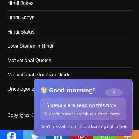
Hindi Jokes
Hindi Shayri
Hindi Status
Love Stories in Hindi
Motivational Quotes
Motivational Stories in Hindi
Good morning!
Uncategorized
×
16 people are reading this now
Readers near Columbus, United States
Copyrights © merikahani.club 2025. All rights reserved.
Don't miss what others are learning right now!