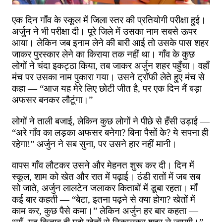
एक
दिन
गाँव
के
स्कूल
में
जिला
स्तर
की
प्रतियोगी
परीक्षा
हुई।
अर्जुन
ने
भी
परीक्षा
दी।
पूरे
जिले
में
उसका
नाम
सबसे
ऊपर
आया।
लेकिन
जब
इनाम
लेने
की
बारी
आई
तो
उसके
पास
शहर
जाकर
पुरस्कार
लेने
का
किराया
तक
नहीं
था।
गाँव
के
कुछ
लोगों
ने
चंदा
इकट्ठा
किया
,
तब
जाकर
अर्जुन
शहर
पहुँचा।
वहाँ
मंच
पर
उसका
नाम
पुकारा
गया।
उसने
ट्रॉफी
लेते
हुए
मंच
से
कहा
— “
आज
यह
मेरे
लिए
छोटी
जीत
है
,
पर
एक
दिन
मैं
बड़ा
अफसर
बनकर
लौटूंगा।
”
लोगों
ने
ताली
बजाई
,
लेकिन
कुछ
लोगों
ने
पीछे
से
हँसी
उड़ाई
—
“
अरे
गाँव
का
लड़का
अफसर
बनेगा
?
बिना
पैसों
के
?
ये
सपना
ही
रहेगा
!”
अर्जुन
ने
सब
सुना
,
पर
उसने
हार
नहीं
मानी।
वापस
गाँव
लौटकर
उसने
और
मेहनत
शुरू
कर
दी।
दिन
में
स्कूल
,
शाम
को
खेत
और
रात
में
पढ़ाई।
ठंडी
रातों
में
जब
सब
सो
जाते
,
अर्जुन
लालटेन
जलाकर
किताबों
में
डूबा
रहता।
माँ
कई
बार
कहती
— “
बेटा
,
इतना
पढ़ने
से
क्या
होगा
?
खेतों
में
काम
कर
,
कुछ
पैसे
कमा।
”
लेकिन
अर्जुन
हर
बार
कहता
—