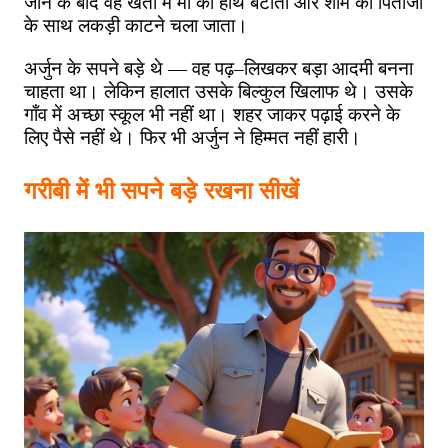
जाने
के
बाद
वह
खेतों
में
माँ
का
हाथ
बंटाता
और
शाम
को
पिताजी
के
साथ
लकड़ी
काटने
चला
जाता।
अर्जुन
के
सपने
बड़े
थे
—
वह
पढ़
–
लिखकर
बड़ा
आदमी
बनना
चाहता
था।
लेकिन
हालात
उसके
बिल्कुल
खिलाफ
थे।
उसके
गाँव
में
अच्छा
स्कूल
भी
नहीं
था।
शहर
जाकर
पढ़ाई
करने
के
लिए
पैसे
नहीं
थे।
फिर
भी
अर्जुन
ने
हिम्मत
नहीं
हारी।
गरीबी में भी सपने बड़े रखना सीखें