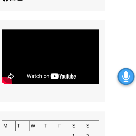
M
T
W
T
F
S
S