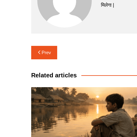
मिलेगा |
Post
Prev
navigation
Related articles