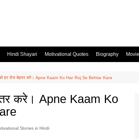
Hindi Shayari
Motivational Quotes
Biography
Movi
 को हर रोज बेहतर करे। Apne Kaam Ko Har Roj Se Behtar Kare
बेहतर करे। Apne Kaam Ko
are
tivational Stories in Hindi