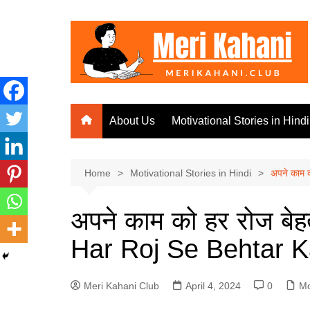
Skip
to
content
About Us
Motivational Stories in Hindi
Home
Motivational Stories in Hindi
अपने काम
अपने काम को हर रोज 
Har Roj Se Behtar K
Meri Kahani Club
April 4, 2024
0
Mo