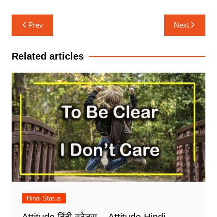
Post
Prev
Next
navigation
Related articles
Hindi Status
Attitude हिंदी स्टेटस – Attitude Hindi